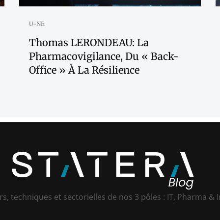
U-NE
Thomas LERONDEAU: La
Pharmacovigilance, Du « Back-
Office » À La Résilience
s, techniques et sectorielles de nos 3 pôles : IT, Pharma & I